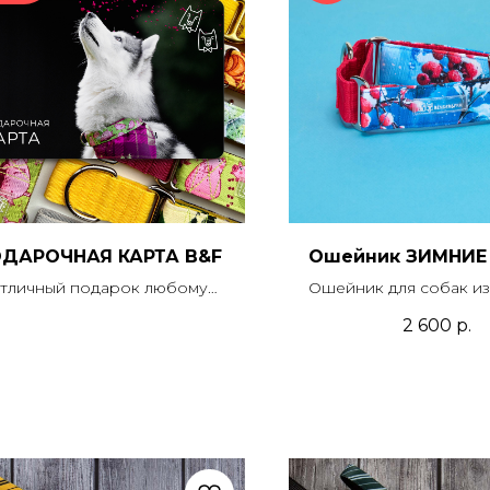
ДАРОЧНАЯ КАРТА B&F
Ошейник ЗИМНИЕ
тличный подарок любому
Ошейник для собак и
владельцу собаки!
синтетической ткани с
2 600
р.
той можно оплатить до 100%
усилением и подложкой 
мости любой покупки в нашем
Модель мартингейл
рнет-магазине и в шоурумах,
застежкой. В компле
ключая услуги и доставку.
приобрести пово