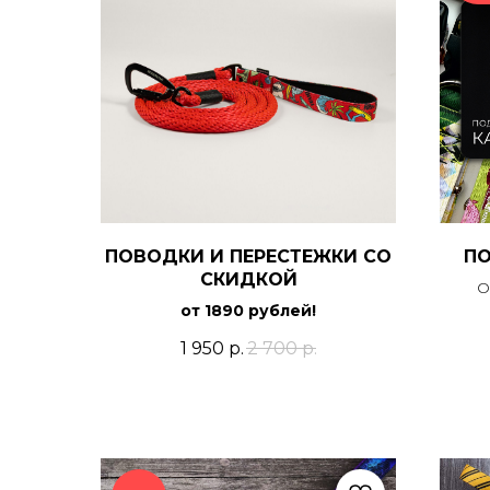
ПОВОДКИ И ПЕРЕСТЕЖКИ СО
ПО
СКИДКОЙ
О
от 1890 рублей!
Кар
1 950
р.
2 700
р.
стои
инте
в