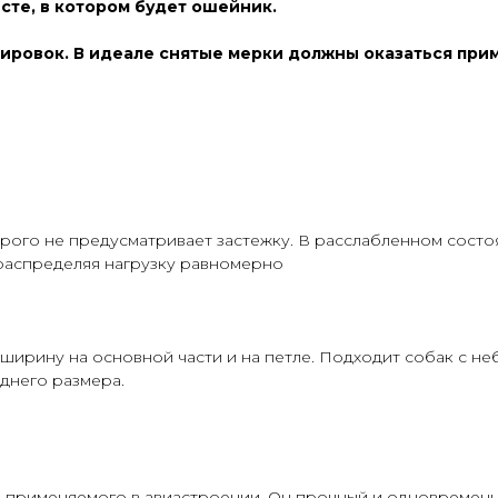
те, в котором будет ошейник.
лировок. В идеале снятые мерки должны оказаться при
рого не предусматривает застежку. В расслабленном сост
 распределяя нагрузку равномерно
 ширину на основной части и на петле. Подходит собак с 
еднего размера.
, применяемого в авиастроении. Он прочный и одновременн