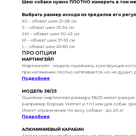
Шею собаки нужно ПЛОТНО измерить в том мес
Выбрать размер исходя из пределов его регу
XS – обхват шеи 21-28 см
S – обхват шеи 25-34 см
SМ – обхват шеи 30-43 см
M – обхват шеи 37-53 см
L – обхват шеи 45-60 см
ПРО ОПЦИИ
МАРТИНГЕЙЛ
Мартингейл – модель ошейника, конструкция кото
при натяжении плотно затягивается, но не душит,
Подробнее
МОДЕЛЬ 38/25
Ошейник-мартингейл размера 38/25 имеет разную
(например Борзая, Уиппет и т.п.) или для собак ср
Имеет ограничение по весу собаки - до 20 кг
Подробнее
АЛЮМИНИЕВЫЙ КАРАБИН
Алюминиевый карабин сделан из сплава алюминия