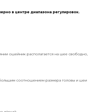
мерно в центре диапазона регулировок.
оянии ошейник располагается на шее свободно,
небольшим соотношением размера головы и шеи
о лёгкий.