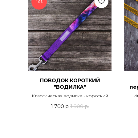
-10%
ПОВОДОК КОРОТКИЙ
"ВОДИЛКА"
пе
Классическая водилка - короткий
И
поводок.Может быть выполнена с
пово
1 700
р.
1 900
р.
мягкой подкладкой ручки.
п