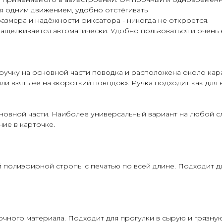
ся одним движением, удобно отстёгивать
азмера и надёжности фиксатора - никогда не откроется.
защёлкивается автоматически. Удобно пользоваться и очень
ручку на основной части поводка и расположена около кара
и взять её на «короткий поводок». Ручка подходит как для вы
новной части. Наиболее универсальный вариант на любой с
ие в карточке.
 полиэфирной стропы с печатью по всей длине. Подходит дл
чного материала. Подходит для прогулки в сырую и грязную