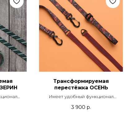
емая
Трансформируемая
ИЗЕРИН
перестёжка ОСЕНЬ
кционал
Имеет удобный функционал
 короткого
поводка, перестежки и короткого
3 900
р.
ручкой.
поводка со скрытой ручкой.