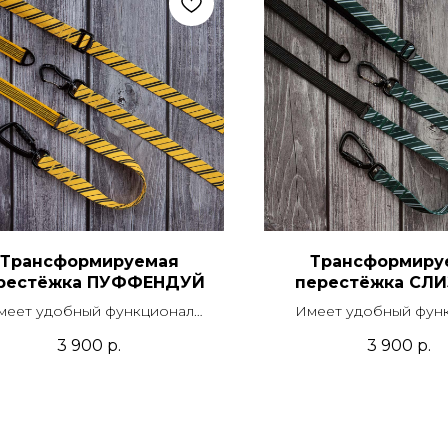
Трансформируемая
Трансформиру
рестёжка ПУФФЕНДУЙ
перестёжка СЛ
меет удобный функционал
Имеет удобный фун
дка, перестежки и короткого
поводка, перестежки и
3 900
р.
3 900
р.
оводка со скрытой ручкой.
поводка со скрытой 