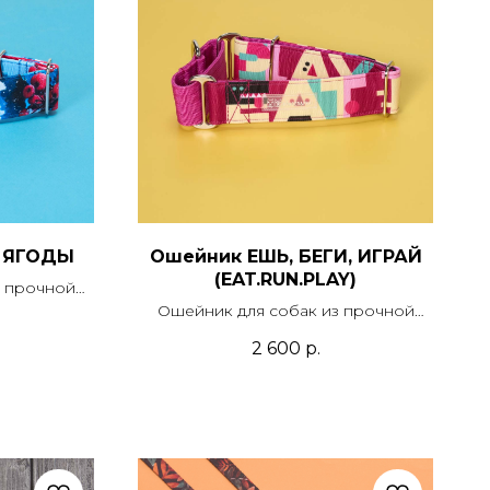
 ЯГОДЫ
Ошейник ЕШЬ, БЕГИ, ИГРАЙ
(EAT.RUN.PLAY)
з прочной
 печатью,
Ошейник для собак из прочной
из стропы.
синтетической ткани с печатью,
2 600
р.
 или с
усилением и подложкой из стропы.
кте можно
Модель мартингейл или с
док.
застежкой. В комплекте можно
приобрести поводок.