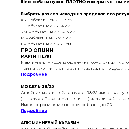
Шею собаки нужно ПЛОТНО измерить в том мес
Выбрать размер исходя из пределов его регу
XS – обхват шеи 21-28 см
S – обхват шеи 25-34 см
SМ – обхват шеи 30-43 см
M – обхват шеи 37-53 см
L – обхват шеи 45-60 см
ПРО ОПЦИИ
МАРТИНГЕЙЛ
Мартингейл – модель ошейника, конструкция кото
при натяжении плотно затягивается, но не душит,
Подробнее
МОДЕЛЬ 38/25
Ошейник-мартингейл размера 38/25 имеет разную
(например Борзая, Уиппет и т.п.) или для собак ср
Имеет ограничение по весу собаки - до 20 кг
Подробнее
АЛЮМИНИЕВЫЙ КАРАБИН
Алюминиевый карабин сделан из сплава алюминия