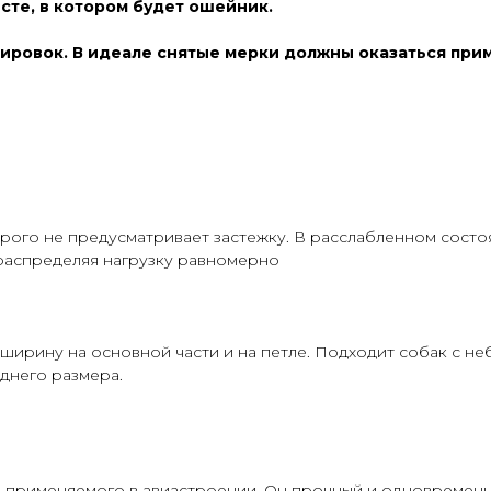
те, в котором будет ошейник.
лировок. В идеале снятые мерки должны оказаться при
рого не предусматривает застежку. В расслабленном сост
 распределяя нагрузку равномерно
 ширину на основной части и на петле. Подходит собак с 
еднего размера.
, применяемого в авиастроении. Он прочный и одновременн