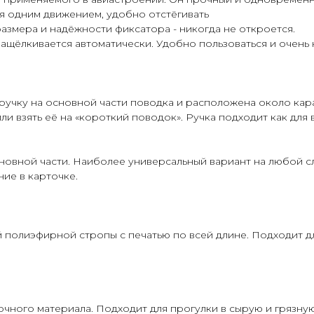
ся одним движением, удобно отстёгивать
азмера и надёжности фиксатора - никогда не откроется.
защёлкивается автоматически. Удобно пользоваться и очень
ручку на основной части поводка и расположена около кара
и взять её на «короткий поводок». Ручка подходит как для вы
новной части. Наиболее универсальный вариант на любой с
ие в карточке.
 полиэфирной стропы с печатью по всей длине. Подходит дл
чного материала. Подходит для прогулки в сырую и грязную