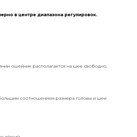
мерно в центре диапазона регулировок.
оянии ошейник располагается на шее свободно,
небольшим соотношением размера головы и шеи
о лёгкий.