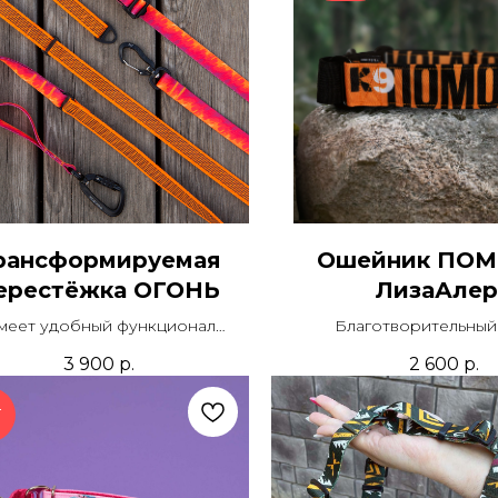
рансформируемая
Ошейник ПО
ерестёжка ОГОНЬ
ЛизаАлер
меет удобный функционал
Благотворительный
дка, перестежки и короткого
созданный совмес
3 900
р.
2 600
р.
оводка со скрытой ручкой.
кинологическим напр
ДПСО «ЛизаАлерт». 15%
Т
идёт на нужды объед