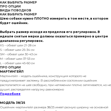
КАК ВЫБРАТЬ РАЗМЕР
ПРО ОПЦИИ
ВИДЫ ПОВОДКОВ
КАК ВЫБРАТЬ РАЗМЕР
Шею собаки нужно ПЛОТНО измерить в том месте, в котором
будет ошейник.
Выбрать размер исходя из пределов его регулировок. В
идеале снятые мерки должны оказаться примерно в центре
диапазона регулировок.
XS – обхват шеи 21-28 см
S – обхват шеи 25-34 см
SМ – обхват шеи 30-43 см
M – обхват шеи 37-53 см
L – обхват шеи 45-60 см
ПРО ОПЦИИ
МАРТИНГЕЙЛ
Мартингейл – модель ошейника, конструкция которого не
предусматривает застежку. В расслабленном состоянии ошейник
располагается на шее свободно, при натяжении плотно затягивается, но не
душит, распределяя нагрузку равномерно
Подробнее
МОДЕЛЬ 38/25
Ошейник-мартингейл размера 38/25 имеет разную ширину на основной