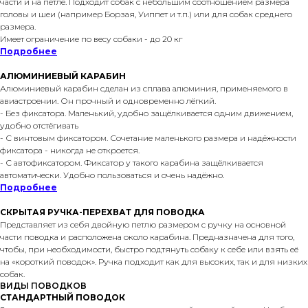
части и на петле. Подходит собак с небольшим соотношением размера
головы и шеи (например Борзая, Уиппет и т.п.) или для собак среднего
размера.
Имеет ограничение по весу собаки - до 20 кг
Подробнее
АЛЮМИНИЕВЫЙ КАРАБИН
Алюминиевый карабин сделан из сплава алюминия, применяемого в
авиастроении. Он прочный и одновременно лёгкий.
- Без фиксатора. Маленький, удобно защёлкивается одним движением,
удобно отстёгивать
- С винтовым фиксатором. Сочетание маленького размера и надёжности
фиксатора - никогда не откроется.
- С автофиксатором. Фиксатор у такого карабина защёлкивается
автоматически. Удобно пользоваться и очень надёжно.
Подробнее
СКРЫТАЯ РУЧКА-ПЕРЕХВАТ ДЛЯ ПОВОДКА
Представляет из себя двойную петлю размером с ручку на основной
части поводка и расположена около карабина. Предназначена для того,
чтобы, при необходимости, быстро подтянуть собаку к себе или взять её
на «короткий поводок». Ручка подходит как для высоких, так и для низких
собак.
ВИДЫ ПОВОДКОВ
СТАНДАРТНЫЙ ПОВОДОК