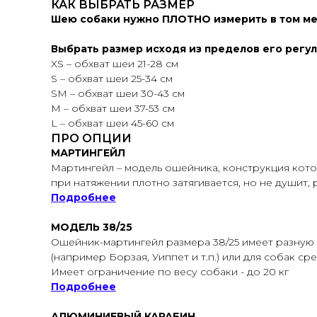
КАК ВЫБРАТЬ РАЗМЕР
Шею собаки нужно ПЛОТНО измерить в том мес
Выбрать размер исходя из пределов его регу
XS – обхват шеи 21-28 см
S – обхват шеи 25-34 см
SМ – обхват шеи 30-43 см
M – обхват шеи 37-53 см
L – обхват шеи 45-60 см
ПРО ОПЦИИ
МАРТИНГЕЙЛ
Мартингейл – модель ошейника, конструкция кото
при натяжении плотно затягивается, но не душит,
Подробнее
МОДЕЛЬ 38/25
Ошейник-мартингейл размера 38/25 имеет разную
(например Борзая, Уиппет и т.п.) или для собак ср
Имеет ограничение по весу собаки - до 20 кг
Подробнее
АЛЮМИНИЕВЫЙ КАРАБИН