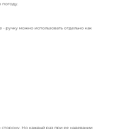
 погоду.
е - ручку можно использовать отдельно как
ю сторону. Но каждый раз при ее надевании