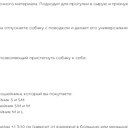
чного материала. Подходит для прогулки в сырую и грязную
ы отпускаете собаку с поводком и делает его универсальне
позволяющий пристегнуть собаку к себе.
ошейника, который вы покупаете:
йник S и SM
шейник SM и M
йник M и L
лах +/- 5-10 см (зависит от размера) в большую или меньшу