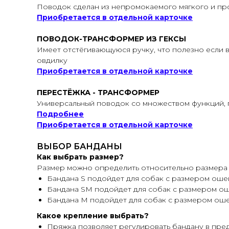
Поводок сделан из непромокаемого мягкого и про
Приобретается в отдельной карточке
ПОВОДОК-ТРАНСФОРМЕР ИЗ ГЕКСЫ
Имеет отстёгивающуюся ручку, что полезно если в
овдилку
Приобретается в отдельной карточке
ПЕРЕСТЁЖКА - ТРАНСФОРМЕР
Универсальный поводок со множеством функций, 
Подробнее
Приобретается в отдельной карточке
ВЫБОР БАНДАНЫ
Как выбрать размер?
Размер можно определить относительно размера 
Бандана S подойдет для собак с размером оше
Бандана SM подойдет для собак с размером о
Бандана M подойдет для собак с размером оше
Какое крепление выбрать?
Пряжка позволяет регулировать бандану в преде