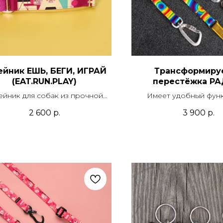
йник ЕШЬ, БЕГИ, ИГРАЙ
Трансформиру
(EAT.RUN.PLAY)
перестёжка РА
йник для собак из прочной
Имеет удобный фун
тетической ткани с печатью,
поводка, перестежки и
2 600
р.
3 900
р.
нием и подложкой из стропы.
поводка со скрытой 
Модель мартингейл или с
тежкой. В комплекте можно
приобрести поводок.