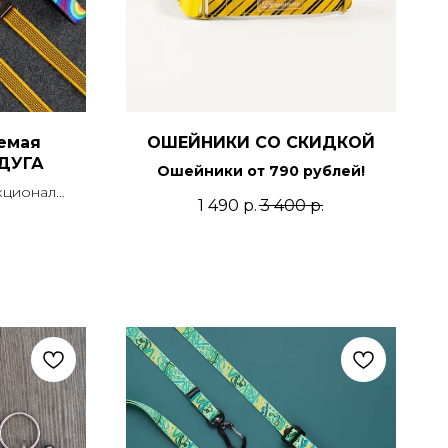
емая
ОШЕЙНИКИ СО СКИДКОЙ
ДУГА
Ошейники от 790 рублей!
кционал
1 490
р.
3 400
р.
 короткого
ручкой.