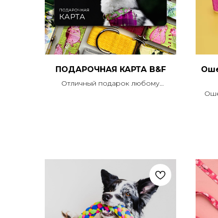
ПОДАРОЧНАЯ КАРТА B&F
Оше
Отличный подарок любому
владельцу собаки!
Оше
Картой можно оплатить до 100%
син
стоимости любой покупки в нашем
усиле
интернет-магазине и в шоурумах,
включая услуги и доставку.
зас