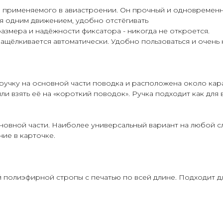
, применяемого в авиастроении. Он прочный и одновременн
ся одним движением, удобно отстёгивать
азмера и надёжности фиксатора - никогда не откроется.
защёлкивается автоматически. Удобно пользоваться и очень
ручку на основной части поводка и расположена около кара
и взять её на «короткий поводок». Ручка подходит как для вы
новной части. Наиболее универсальный вариант на любой с
ие в карточке.
 полиэфирной стропы с печатью по всей длине. Подходит дл