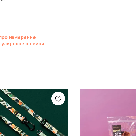
про измерение
гулировке шлейки