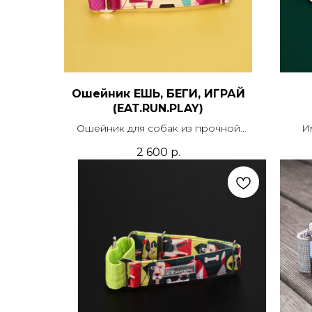
Ошейник ЕШЬ, БЕГИ, ИГРАЙ
(EAT.RUN.PLAY)
Ошейник для собак из прочной
И
синтетической ткани с печатью,
пово
2 600
р.
усилением и подложкой из стропы.
п
Модель мартингейл или с
застежкой. В комплекте можно
приобрести поводок.