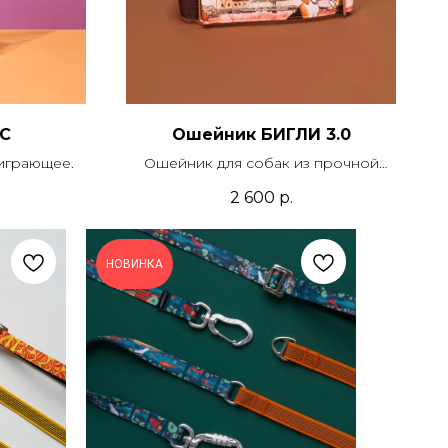
С
Ошейник БИГЛИ 3.0
оиграющее.
Ошейник для собак из прочной
синтетической ткани с печатью,
2 600
р.
усилением и подложкой из стропы.
Модель мартингейл или с
застежкой. В комплекте можно
НОВИНКА
приобрести поводок.