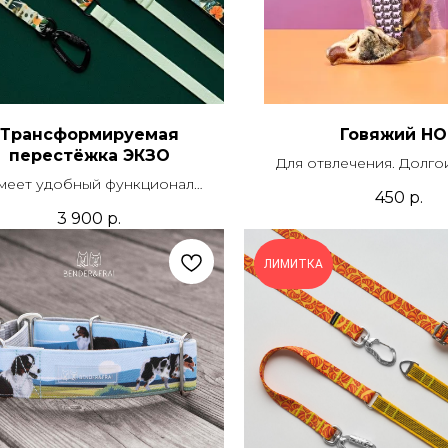
Трансформируемая
Говяжий НО
перестёжка ЭКЗО
Для отвлечения. Долг
меет удобный функционал
450
р.
дка, перестежки и короткого
3 900
р.
оводка со скрытой ручкой.
ЛИМИТКА