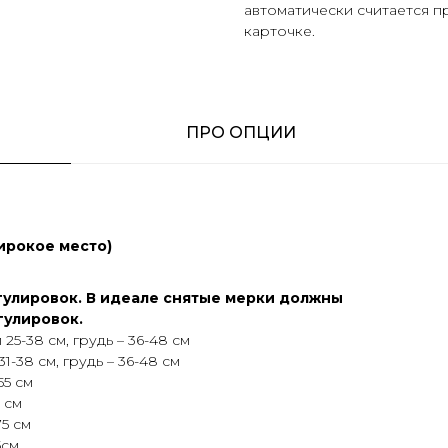
автоматически считается п
карточке.
ПРО ОПЦИИ
ирокое место)
гулировок. В идеале снятые мерки должны
гулировок.
25-38 см, грудь – 36-48 см
-38 см, грудь – 36-48 см
55 см
 см
75 см
5см