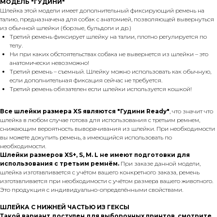
МОДЕЛЬ "ГУДИНИ"
Шлейка этой модели имеет дополнительный фиксирующий ремень на
талию, предназначена для собак с анатомией, позволяющей вывернуться
из обычной шлейки (борзые, бульдоги и др.)
Третий ремень фиксирует шлейку на талии, плотно регулируется по
телу.
Ни при каких обстоятельствах собака не вывернется из шлейки – это
анатомически невозможно!
Третий ремень – съемный. Шлейку можно использовать как обычную,
если дополнительная фиксация сейчас не требуется.
Третий ремень обязателен если шлейки используется кошкой!
Все шлейки размера XS являются "Гудини Ready"
, что значит что
шлейка в любом случае готова для использования с третьим ремнем,
снижающим вероятность выворачивания из шлейки. При необходимости
вы можете докупить ремень, а имеющийся использовать по
необходимости.
Шлейки размеров XS+, S, M. L не имеют подготовки для
использования с третьим ремнём.
При заказе данной модели,
шлейка изготавливается с учётом вашего конкретного заказа, ремень
изготавливается при необходимости с учётом размера вашего животного.
Это продукция с индивидуально-определёнными свойствами.
ШЛЕЙКА С НИЖНЕЙ ЧАСТЬЮ ИЗ ГЕКСЫ
Такой вариант доступен для выборочных принтов, смотрите