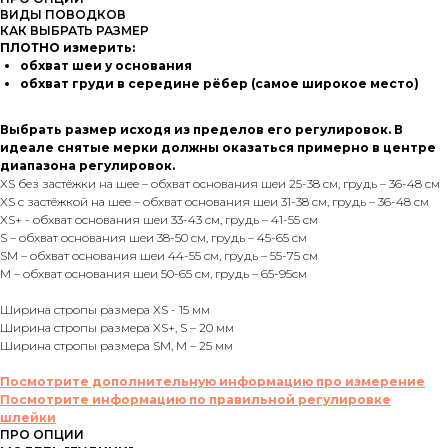
ВИДЫ ПОВОДКОВ
КАК ВЫБРАТЬ РАЗМЕР
ПЛОТНО измерить:
обхват шеи у основания
обхват груди в середине рёбер (самое широкое место)
Выбрать размер исходя из пределов его регулировок. В
идеале снятые мерки должны оказаться примерно в центре
диапазона регулировок.
XS без застёжки на шее – обхват основания шеи 25-38 см, грудь – 36-48 см
XS с застёжкой на шее – обхват основания шеи 31-38 см, грудь – 36-48 см
XS+ - обхват основания шеи 33-43 см, грудь – 41-55 см
S – обхват основания шеи 38-50 см, грудь – 45-65 см
SM – обхват основания шеи 44-55 см, грудь – 55-75 см
M – обхват основания шеи 50-65 см, грудь – 65-95см
Ширина стропы размера XS - 15 мм
Ширина стропы размера XS+, S – 20 мм
Ширина стропы размера SM, М – 25 мм
Посмотрите дополнительную информацию про измерение
Посмотрите информацию по правильной регулировке
шлейки
ПРО ОПЦИИ