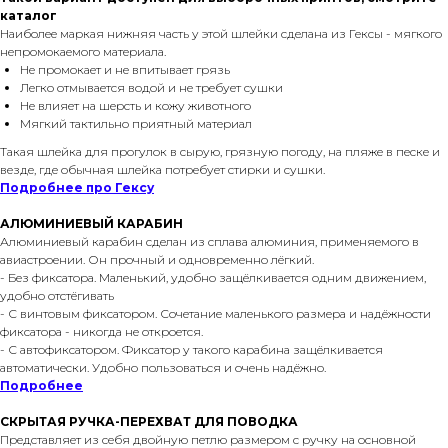
каталог
Наиболее маркая нижняя часть у этой шлейки сделана из Гексы - мягкого
непромокаемого материала.
Не промокает и не впитывает грязь
Легко отмывается водой и не требует сушки
Не влияет на шерсть и кожу животного
Мягкий тактильно приятный материал
Такая шлейка для прогулок в сырую, грязную погоду, на пляже в песке и
везде, где обычная шлейка потребует стирки и сушки.
Подробнее про Гексу
АЛЮМИНИЕВЫЙ КАРАБИН
Алюминиевый карабин сделан из сплава алюминия, применяемого в
авиастроении. Он прочный и одновременно лёгкий.
- Без фиксатора. Маленький, удобно защёлкивается одним движением,
удобно отстёгивать
- С винтовым фиксатором. Сочетание маленького размера и надёжности
фиксатора - никогда не откроется.
- С автофиксатором. Фиксатор у такого карабина защёлкивается
автоматически. Удобно пользоваться и очень надёжно.
Подробнее
СКРЫТАЯ РУЧКА-ПЕРЕХВАТ ДЛЯ ПОВОДКА
Представляет из себя двойную петлю размером с ручку на основной