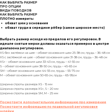
КАК ВЫБРАТЬ РАЗМЕР
ПРО ОПЦИИ
ВИДЫ ПОВОДКОВ
КАК ВЫБРАТЬ РАЗМЕР
ПЛОТНО измерить:
обхват шеи у основания
обхват груди в середине рёбер (самое широкое место)
Выбрать размер исходя из пределов его регулировок. В
идеале снятые мерки должны оказаться примерно в центре
диапазона регулировок.
XS без застёжки на шее – обхват основания шеи 25-38 см, грудь – 36-48 см
XS с застёжкой на шее – обхват основания шеи 31-38 см, грудь – 36-48 см
XS+ - обхват основания шеи 33-43 см, грудь – 41-55 см
S – обхват основания шеи 38-50 см, грудь – 45-65 см
SM – обхват основания шеи 44-55 см, грудь – 55-75 см
M – обхват основания шеи 50-65 см, грудь – 65-95см
Ширина стропы размера XS - 15 мм
Ширина стропы размера XS+, S – 20 мм
Ширина стропы размера SM, М – 25 мм
Посмотрите дополнительную информацию про измерение
Посмотрите информацию по правильной регулировке
шлейки