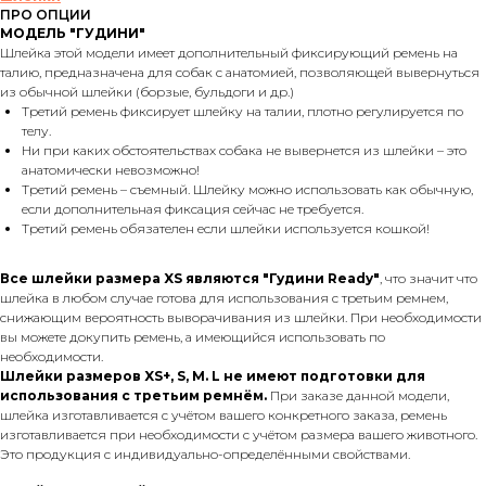
ПРО ОПЦИИ
МОДЕЛЬ "ГУДИНИ"
Шлейка этой модели имеет дополнительный фиксирующий ремень на
талию, предназначена для собак с анатомией, позволяющей вывернуться
из обычной шлейки (борзые, бульдоги и др.)
Третий ремень фиксирует шлейку на талии, плотно регулируется по
телу.
Ни при каких обстоятельствах собака не вывернется из шлейки – это
анатомически невозможно!
Третий ремень – съемный. Шлейку можно использовать как обычную,
если дополнительная фиксация сейчас не требуется.
Третий ремень обязателен если шлейки используется кошкой!
Все шлейки размера XS являются "Гудини Ready"
, что значит что
шлейка в любом случае готова для использования с третьим ремнем,
снижающим вероятность выворачивания из шлейки. При необходимости
вы можете докупить ремень, а имеющийся использовать по
необходимости.
Шлейки размеров XS+, S, M. L не имеют подготовки для
использования с третьим ремнём.
При заказе данной модели,
шлейка изготавливается с учётом вашего конкретного заказа, ремень
изготавливается при необходимости с учётом размера вашего животного.
Это продукция с индивидуально-определёнными свойствами.