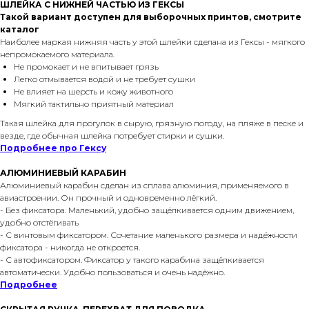
ШЛЕЙКА С НИЖНЕЙ ЧАСТЬЮ ИЗ ГЕКСЫ
Такой вариант доступен для выборочных принтов, смотрите
каталог
Наиболее маркая нижняя часть у этой шлейки сделана из Гексы - мягкого
непромокаемого материала.
Не промокает и не впитывает грязь
Легко отмывается водой и не требует сушки
Не влияет на шерсть и кожу животного
Мягкий тактильно приятный материал
Такая шлейка для прогулок в сырую, грязную погоду, на пляже в песке и
везде, где обычная шлейка потребует стирки и сушки.
Подробнее про Гексу
АЛЮМИНИЕВЫЙ КАРАБИН
Алюминиевый карабин сделан из сплава алюминия, применяемого в
авиастроении. Он прочный и одновременно лёгкий.
- Без фиксатора. Маленький, удобно защёлкивается одним движением,
удобно отстёгивать
- С винтовым фиксатором. Сочетание маленького размера и надёжности
фиксатора - никогда не откроется.
- С автофиксатором. Фиксатор у такого карабина защёлкивается
автоматически. Удобно пользоваться и очень надёжно.
Подробнее