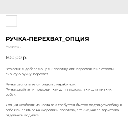
РУЧКА-ПЕРЕХВАТ_ОПЦИЯ
Артикул:
600,00
р.
Это опция, добавляющая к поводку или перестёжке из стропы
скрытую ручку-перехват.
Ручка располагается рядом с карабином.
Ручка двойная и подходит как для высоких, так и для низких
собак.
Опция необходима когда вам требуется быстро подтянуть собаку к
себе или взять её на «короткий поводок», а также, как альтернатива
отдельной водилке.