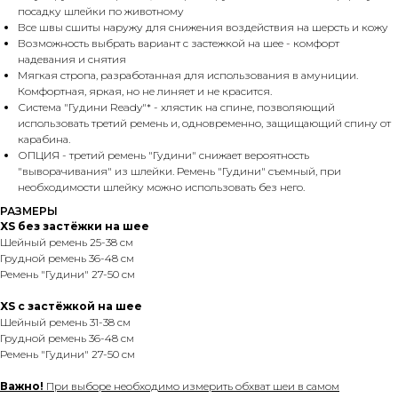
посадку шлейки по животному
Все швы сшиты наружу для снижения воздействия на шерсть и кожу
Возможность выбрать вариант с застежкой на шее - комфорт
надевания и снятия
Мягкая стропа, разработанная для использования в амуниции.
Комфортная, яркая, но не линяет и не красится.
Система "Гудини Ready"* - хлястик на спине, позволяющий
использовать третий ремень и, одновременно, защищающий спину от
карабина.
ОПЦИЯ - третий ремень "Гудини" снижает вероятность
"выворачивания" из шлейки. Ремень "Гудини" съемный, при
необходимости шлейку можно использовать без него.
РАЗМЕРЫ
XS без застёжки на шее
Шейный ремень 25-38 см
Грудной ремень 36-48 см
Ремень "Гудини" 27-50 см
XS с застёжкой на шее
Шейный ремень 31-38 см
Грудной ремень 36-48 см
Ремень "Гудини" 27-50 см
Важно!
При выборе необходимо измерить обхват шеи в самом