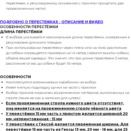
перестежек, к регулируемому основанию с принтом прицепить две
прорезиненных части)
ПОДРОБНО О ПЕРЕСТЕЖКАХ - ОПИСАНИЕ И ВИДЕО
ОСОБЕННОСТИ ПЕРЕСТЁЖКИ
ДЛИНА ПЕРЕСТЁЖКИ
В выборе указывается максимальная длина перестёжки, измеренная в
регулировке длинного поводка.
При использовании перестёжки через плечо или на пояс расстояние
до собаки сокращается примерно на 1.4 метра (зависит высоты собаки,
объёма вашей одежды). Это значит, что при длине перестёжки 3 метра,
расстояние от вас до собаки будет 1.6 метра.
ОСОБЕННОСТИ
Комплектуется алюминиевым карабином на выбор
Имеет мягкую подкладку ручки на части с принтом
Выбор принтов ограничен ассортиментом паттернов, выполненных на
стропе (такие же как в наличии для шлеек)
Если прорезиненная стропа нужного цвета отсутствует,
она меняется на прорезиненную стропу чёрного цвета
У перестёжки 15 мм часть с принтом делается шириной 20
мм, непринтованная - 15 мм
У перестёжек с Гексой делается переменная ширина. Для
перестёжки 15 мм часть из Гексы 13 мм, 20 мм - 16 мм, для 25