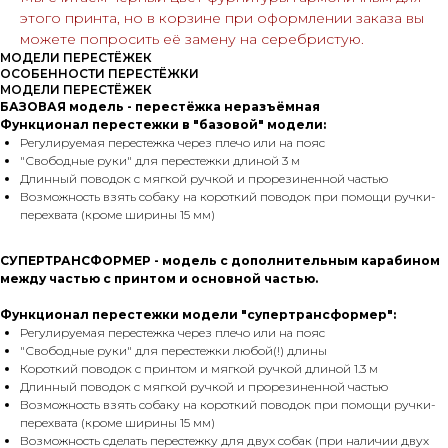
этого принта, но в корзине при оформлении заказа вы
можете попросить её замену на серебристую.
МОДЕЛИ ПЕРЕСТЁЖЕК
ОСОБЕННОСТИ ПЕРЕСТЁЖКИ
МОДЕЛИ ПЕРЕСТЁЖЕК
БАЗОВАЯ модель - перестёжка неразъёмная
Функционал перестежки в "базовой" модели:
Регулируемая перестежка через плечо или на пояс
"Свободные руки" для перестежки длиной 3 м
Длинный поводок с мягкой ручкой и прорезиненной частью
Возможность взять собаку на короткий поводок при помощи ручки-
перехвата (кроме ширины 15 мм)
СУПЕРТРАНСФОРМЕР - модель с дополнительным карабином
между частью с принтом и основной частью.
Функционал перестежки модели "супертрансформер":
Регулируемая перестежка через плечо или на пояс
"Свободные руки" для перестежки любой(!) длины
Короткий поводок с принтом и мягкой ручкой длиной 1.3 м
Длинный поводок с мягкой ручкой и прорезиненной частью
Возможность взять собаку на короткий поводок при помощи ручки-
перехвата (кроме ширины 15 мм)
Возможность сделать перестежку для двух собак (при наличии двух