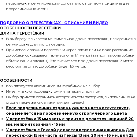
перестежек, к регулируемому основанию с принтом прицепить две
прорезиненных части)
ПОДРОБНО О ПЕРЕСТЕЖКАХ - ОПИСАНИЕ И ВИДЕО
ОСОБЕННОСТИ ПЕРЕСТЁЖКИ
ДЛИНА ПЕРЕСТЁЖКИ
В выборе указывается максимальная длина перестёжки, измеренная в
регулировке длинного поводка.
При использовании перестёжки через плечо или на пояс расстояние
до собаки сокращается примерно на 1.4 метра (зависит высоты собаки,
объёма вашей одежды). Это значит, что при длине перестёжки 3 метра,
расстояние от вас до собаки будет 1.6 метра.
ОСОБЕННОСТИ
Комплектуется алюминиевым карабином на выбор
Имеет мягкую подкладку ручки на части с принтом
Выбор принтов ограничен ассортиментом паттернов, выполненных на
стропе (такие же как в наличии для шлеек)
Если прорезиненная стропа нужного цвета отсутствует,
она меняется на прорезиненную стропу чёрного цвета
У перестёжки 15 мм часть с принтом делается шириной 20
мм, непринтованная - 15 мм
У перестёжек с Гексой делается переменная ширина. Для
перестёжки 15 мм часть из Гексы 13 мм, 20 мм - 16 мм, для 25