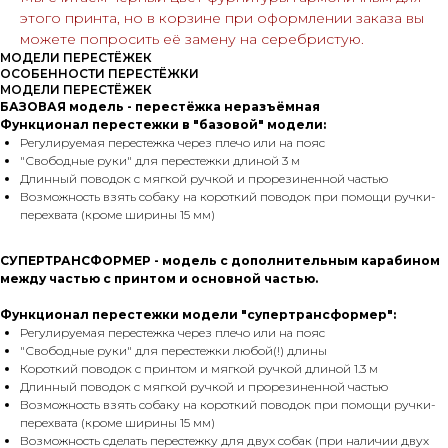
этого принта, но в корзине при оформлении заказа вы
можете попросить её замену на серебристую.
МОДЕЛИ ПЕРЕСТЁЖЕК
ОСОБЕННОСТИ ПЕРЕСТЁЖКИ
МОДЕЛИ ПЕРЕСТЁЖЕК
БАЗОВАЯ модель - перестёжка неразъёмная
Функционал перестежки в "базовой" модели:
Регулируемая перестежка через плечо или на пояс
"Свободные руки" для перестежки длиной 3 м
Длинный поводок с мягкой ручкой и прорезиненной частью
Возможность взять собаку на короткий поводок при помощи ручки-
перехвата (кроме ширины 15 мм)
СУПЕРТРАНСФОРМЕР - модель с дополнительным карабином
между частью с принтом и основной частью.
Функционал перестежки модели "супертрансформер":
Регулируемая перестежка через плечо или на пояс
"Свободные руки" для перестежки любой(!) длины
Короткий поводок с принтом и мягкой ручкой длиной 1.3 м
Длинный поводок с мягкой ручкой и прорезиненной частью
Возможность взять собаку на короткий поводок при помощи ручки-
перехвата (кроме ширины 15 мм)
Возможность сделать перестежку для двух собак (при наличии двух