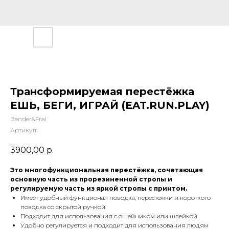
Трансформируемая перестёжка
ЕШЬ, БЕГИ, ИГРАЙ (EAT.RUN.PLAY)
Bender&Frai
Артикул:
3900,00
р.
Это многофункциональная перестёжка, сочетающая
основную часть из прорезиненной стропы и
регулируемую часть из яркой стропы с принтом.
Имеет удобный функционал поводка, перестежки и короткого
поводка со скрытой ручкой.
Подходит для использования с ошейником или шлейкой
Удобно регулируется и подходит для использования людям