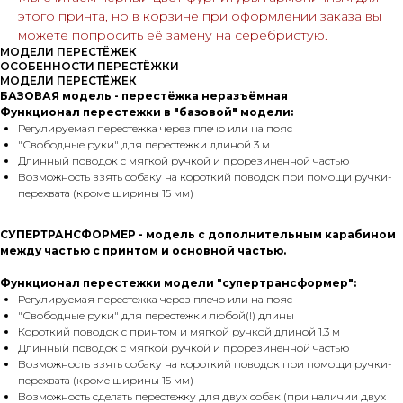
этого принта, но в корзине при оформлении заказа вы
можете попросить её замену на серебристую.
МОДЕЛИ ПЕРЕСТЁЖЕК
ОСОБЕННОСТИ ПЕРЕСТЁЖКИ
МОДЕЛИ ПЕРЕСТЁЖЕК
БАЗОВАЯ модель - перестёжка неразъёмная
Функционал перестежки в "базовой" модели:
Регулируемая перестежка через плечо или на пояс
"Свободные руки" для перестежки длиной 3 м
Длинный поводок с мягкой ручкой и прорезиненной частью
Возможность взять собаку на короткий поводок при помощи ручки-
перехвата (кроме ширины 15 мм)
СУПЕРТРАНСФОРМЕР - модель с дополнительным карабином
между частью с принтом и основной частью.
Функционал перестежки модели "супертрансформер":
Регулируемая перестежка через плечо или на пояс
"Свободные руки" для перестежки любой(!) длины
Короткий поводок с принтом и мягкой ручкой длиной 1.3 м
Длинный поводок с мягкой ручкой и прорезиненной частью
Возможность взять собаку на короткий поводок при помощи ручки-
перехвата (кроме ширины 15 мм)
Возможность сделать перестежку для двух собак (при наличии двух