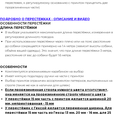
перестежек, к регулируемому основанию с принтом прицепить две
прорезиненных части)
ПОДРОБНО О ПЕРЕСТЕЖКАХ - ОПИСАНИЕ И ВИДЕО
ОСОБЕННОСТИ ПЕРЕСТЁЖКИ
ДЛИНА ПЕРЕСТЁЖКИ
В выборе указывается максимальная длина перестёжки, измеренная в
регулировке длинного поводка.
При использовании перестёжки через плечо или на пояс расстояние
до собаки сокращается примерно на 1.4 метра (зависит высоты собаки,
объёма вашей одежды). Это значит, что при длине перестёжки 3 метра,
расстояние от вас до собаки будет 1.6 метра.
ОСОБЕННОСТИ
Комплектуется алюминиевым карабином на выбор
Имеет мягкую подкладку ручки на части с принтом
Выбор принтов ограничен ассортиментом паттернов, выполненных на
стропе (такие же как в наличии для шлеек)
Если прорезиненная стропа нужного цвета отсутствует,
она меняется на прорезиненную стропу чёрного цвета
У перестёжки 15 мм часть с принтом делается шириной 20
мм, непринтованная - 15 мм
У перестёжек с Гексой делается переменная ширина. Для
перестёжки 15 мм часть из Гексы 13 мм, 20 мм - 16 мм, для 25