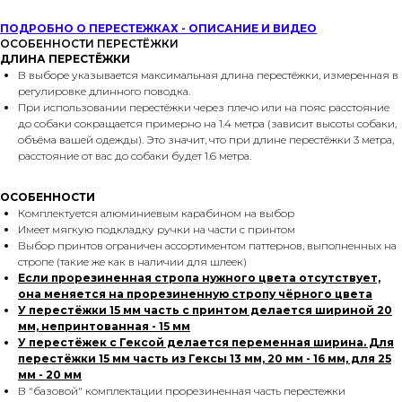
ПОДРОБНО О ПЕРЕСТЕЖКАХ - ОПИСАНИЕ И ВИДЕО
ОСОБЕННОСТИ ПЕРЕСТЁЖКИ
ДЛИНА ПЕРЕСТЁЖКИ
В выборе указывается максимальная длина перестёжки, измеренная в
регулировке длинного поводка.
При использовании перестёжки через плечо или на пояс расстояние
до собаки сокращается примерно на 1.4 метра (зависит высоты собаки,
объёма вашей одежды). Это значит, что при длине перестёжки 3 метра,
расстояние от вас до собаки будет 1.6 метра.
ОСОБЕННОСТИ
Комплектуется алюминиевым карабином на выбор
Имеет мягкую подкладку ручки на части с принтом
Выбор принтов ограничен ассортиментом паттернов, выполненных на
стропе (такие же как в наличии для шлеек)
Если прорезиненная стропа нужного цвета отсутствует,
она меняется на прорезиненную стропу чёрного цвета
У перестёжки 15 мм часть с принтом делается шириной 20
мм, непринтованная - 15 мм
У перестёжек с Гексой делается переменная ширина. Для
перестёжки 15 мм часть из Гексы 13 мм, 20 мм - 16 мм, для 25
мм - 20 мм
В "базовой" комплектации прорезиненная часть перестежки