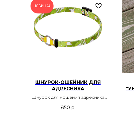
НОВИНКА
ШНУРОК-ОШЕЙНИК ДЛЯ
АДРЕСНИКА
"У
Шнурок для ношения адресника
выполнен из стропы с печатью
ин
850
р.
шириной 10 мм. Позволяет носить
М
адресник вне зависимости от
пере
ошейника или шлейки.
крупн
руч