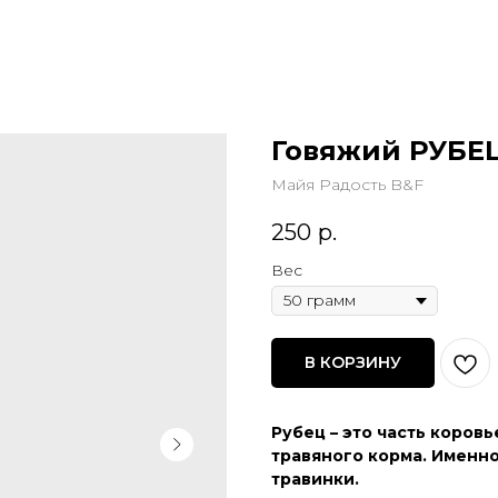
Говяжий РУБЕ
Майя Радость B&F
250
р.
Вес
В КОРЗИНУ
Рубец – это часть коров
травяного корма. Именн
травинки.