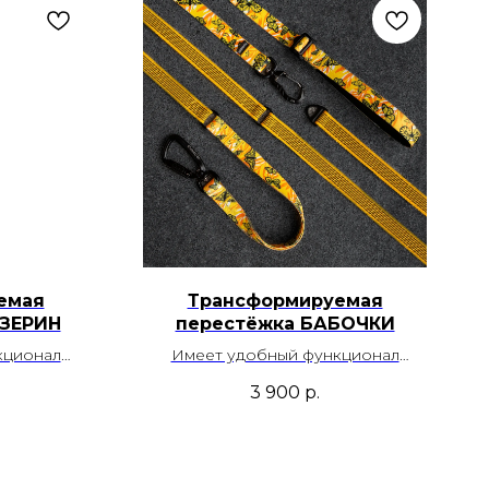
емая
Трансформируемая
ИЗЕРИН
перестёжка БАБОЧКИ
кционал
Имеет удобный функционал
 короткого
поводка, перестежки и короткого
3 900
р.
ручкой.
поводка со скрытой ручкой.