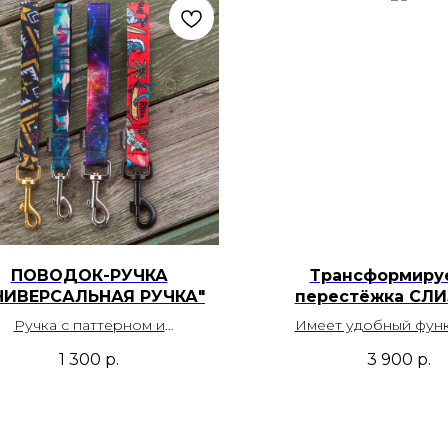
ПОВОДОК-РУЧКА
Трансформиру
НИВЕРСАЛЬНАЯ РУЧКА"
перестёжка СЛ
Ручка с паттерном и
Имеет удобный фун
тегрированным карабином.
поводка, перестежки и
1 300
р.
3 900
р.
ожет использоваться для
поводка со скрытой 
стегивания, как водилка для
ых собак, как дополнительная
ка поводка и многими иными