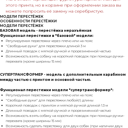
этого принта, но в корзине при оформлении заказа вы
можете попросить её замену на серебристую.
МОДЕЛИ ПЕРЕСТЁЖЕК
ОСОБЕННОСТИ ПЕРЕСТЁЖКИ
МОДЕЛИ ПЕРЕСТЁЖЕК
БАЗОВАЯ модель - перестёжка неразъёмная
Функционал перестежки в "базовой" модели:
Регулируемая перестежка через плечо или на пояс
"Свободные руки" для перестежки длиной 3 м
Длинный поводок с мягкой ручкой и прорезиненной частью
Возможность взять собаку на короткий поводок при помощи ручки-
перехвата (кроме ширины 15 мм)
СУПЕРТРАНСФОРМЕР - модель с дополнительным карабином
между частью с принтом и основной частью.
Функционал перестежки модели "супертрансформер":
Регулируемая перестежка через плечо или на пояс
"Свободные руки" для перестежки любой(!) длины
Короткий поводок с принтом и мягкой ручкой длиной 1.3 м
Длинный поводок с мягкой ручкой и прорезиненной частью
Возможность взять собаку на короткий поводок при помощи ручки-
перехвата (кроме ширины 15 мм)
Возможность сделать перестежку для двух собак (при наличии двух