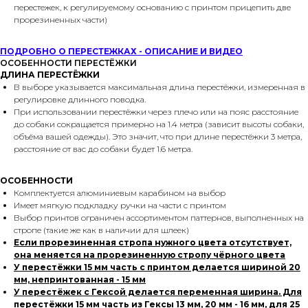
перестежек, к регулируемому основанию с принтом прицепить две
прорезиненных части)
ПОДРОБНО О ПЕРЕСТЕЖКАХ - ОПИСАНИЕ И ВИДЕО
ОСОБЕННОСТИ ПЕРЕСТЁЖКИ
ДЛИНА ПЕРЕСТЁЖКИ
В выборе указывается максимальная длина перестёжки, измеренная в
регулировке длинного поводка.
При использовании перестёжки через плечо или на пояс расстояние
до собаки сокращается примерно на 1.4 метра (зависит высоты собаки,
объёма вашей одежды). Это значит, что при длине перестёжки 3 метра,
расстояние от вас до собаки будет 1.6 метра.
ОСОБЕННОСТИ
Комплектуется алюминиевым карабином на выбор
Имеет мягкую подкладку ручки на части с принтом
Выбор принтов ограничен ассортиментом паттернов, выполненных на
стропе (такие же как в наличии для шлеек)
Если прорезиненная стропа нужного цвета отсутствует,
она меняется на прорезиненную стропу чёрного цвета
У перестёжки 15 мм часть с принтом делается шириной 20
мм, непринтованная - 15 мм
У перестёжек с Гексой делается переменная ширина. Для
перестёжки 15 мм часть из Гексы 13 мм, 20 мм - 16 мм, для 25