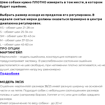
Шею собаки нужно ПЛОТНО измерить в том месте, в котором
будет ошейник.
Выбрать размер исходя из пределов его регулировок. В
идеале снятые мерки должны оказаться примерно в центре
диапазона регулировок.
XS – обхват шеи 21-28 см
S – обхват шеи 25-34 см
SМ – обхват шеи 30-43 см
M – обхват шеи 37-53 см
L – обхват шеи 45-60 см
ПРО ОПЦИИ
МАРТИНГЕЙЛ
Мартингейл – модель ошейника, конструкция которого не
предусматривает застежку. В расслабленном состоянии ошейник
располагается на шее свободно, при натяжении плотно затягивается, но не
душит, распределяя нагрузку равномерно
Подробнее
МОДЕЛЬ 38/25
Ошейник-мартингейл размера 38/25 имеет разную ширину на основной
части и на петле. Подходит собак с небольшим соотношением размера
головы и шеи (например Борзая, Уиппет и т.п.) или для собак среднего
размера.
Имеет ограничение по весу собаки - до 20 кг