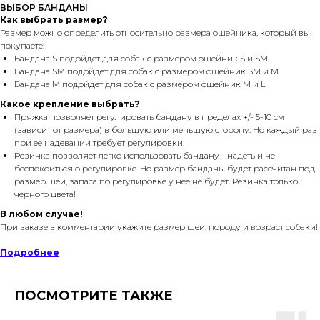
ВЫБОР БАНДАНЫ
Как выбрать размер?
Размер можно определить относительно размера ошейника, который вы
покупаете:
Бандана S подойдет для собак с размером ошейник S и SM
Бандана SM подойдет для собак с размером ошейник SM и M
Бандана M подойдет для собак с размером ошейник M и L
Какое крепление выбрать?
Пряжка позволяет регулировать бандану в пределах +/- 5-10 см
(зависит от размера) в большую или меньшую сторону. Но каждый раз
при ее надевании требует регулировки.
Резинка позволяет легко использовать бандану - надеть и не
беспокоиться о регулировке. Но размер банданы будет рассчитан под
размер шеи, запаса по регулировке у нее не будет. Резинка только
черного цвета!
В любом случае!
При заказе в комментарии укажите размер шеи, породу и возраст собаки!
Подробнее
ПОСМОТРИТЕ ТАКЖЕ