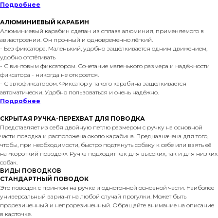
Подробнее
АЛЮМИНИЕВЫЙ КАРАБИН
Алюминиевый карабин сделан из сплава алюминия, применяемого в
авиастроении. Он прочный и одновременно лёгкий.
- Без фиксатора. Маленький, удобно защёлкивается одним движением,
удобно отстёгивать
- С винтовым фиксатором. Сочетание маленького размера и надёжности
фиксатора - никогда не откроется.
- С автофиксатором. Фиксатор у такого карабина защёлкивается
автоматически. Удобно пользоваться и очень надёжно.
Подробнее
СКРЫТАЯ РУЧКА-ПЕРЕХВАТ ДЛЯ ПОВОДКА
Представляет из себя двойную петлю размером с ручку на основной
части поводка и расположена около карабина. Предназначена для того,
чтобы, при необходимости, быстро подтянуть собаку к себе или взять её
на «короткий поводок». Ручка подходит как для высоких, так и для низких
собак.
ВИДЫ ПОВОДКОВ
СТАНДАРТНЫЙ ПОВОДОК
Это поводок с принтом на ручке и однотонной основной части. Наиболее
универсальный вариант на любой случай прогулки. Может быть
прорезиненный и непрорезиненный. Обращайте внимание на описание
в карточке.