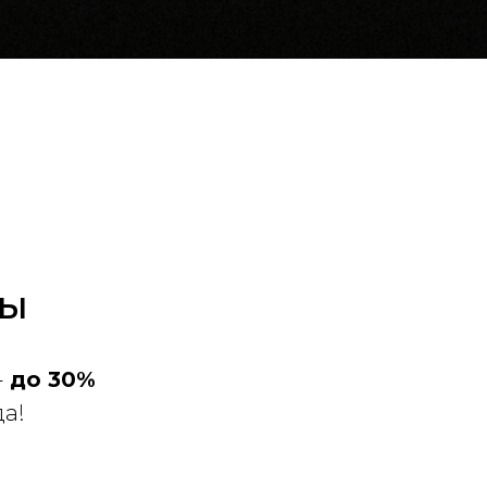
и
ЦЫ
-
до 30%
да!
.