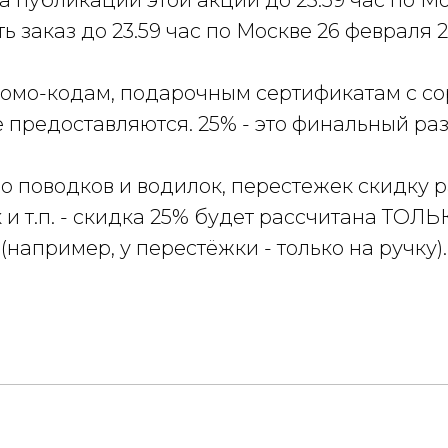
а публикации этой акции до 23.59 час по М
ть заказ до 23.59 час по Москве 26 февраля 
омо-кодам, подарочным сертификатам с сор
е предоставляются. 25% - это финальный ра
о поводков и водилок, перестежек скидку 
и т.п. - скидка 25% будет рассчитана ТОЛЬ
(например, у перестёжки - только на ручку).