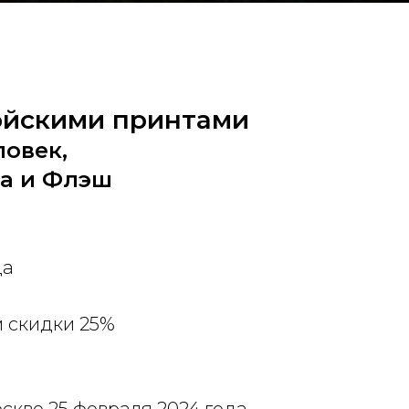
ойскими принтами
ловек,
на и Флэш
да
м скидки 25%