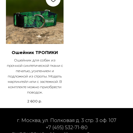
Ошейник ТРОПИКИ
Ошейник для собак из
прочной синтетической ткани с
печатью, усилением и
подложкой из стропы. Модель
мартингейл или с застежкой. В
комплекте можно приобрести
поводок.
2 600
р.
г. Москва, ул. Полковая д. 3 стр. 3 оф. 107
+7 (495) 532-71-80