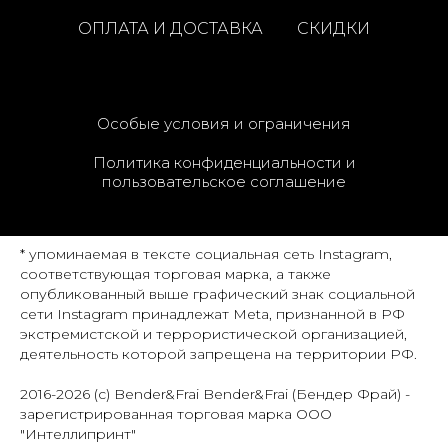
ОПЛАТА И ДОСТАВКА
СКИДКИ
Особые условия и ограничения
Политика конфиденциальности и
пользовательское соглашение
* упоминаемая в тексте социальная сеть Instagram,
соответствующая торговая марка, а также
опубликованный выше графический знак социальной
сети Instagram принадлежат Meta, признанной в РФ
экстремистской и террористической организацией,
деятельность которой запрещена на территории РФ.
2016-2026 (c) Bender&Frai Bender&Frai (Бендер Фрай) -
зарегистрированная торговая марка ООО
"Интеллипринт"