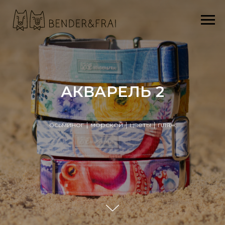
АКВАРЕЛЬ 2
осьминог | морской | цветы | пляж